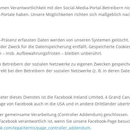
amen Verantwortlichkeit mit den Social-Media-Portal-Betreibern nic
Portale haben. Unsere Möglichkeiten richten sich maßgeblich nac
a-Präsenz erfassten Daten werden von unseren Systemen gelöscht, 
der Zweck für die Datenspeicherung entfällt. Gespeicherte Cookies 
 – insb. Aufbewahrungsfristen – bleiben unberührt.
n Betreibern der sozialen Netzwerke zu eigenen Zwecken gespeiche
irekt bei den Betreibern der sozialen Netzwerke (z. B. in deren Dat
ieter dieses Dienstes ist die Facebook Ireland Limited, 4 Grand Ca
age von Facebook auch in die USA und in andere Drittländer übert
r gemeinsame Verarbeitung (Controller Addendum) geschlossen. In
acebook verantwortlich ist, wenn Sie unsere Facebook-Page besuc
ok.com/legal/terms/page_controller_addendum
.