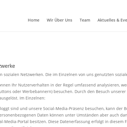
Home
Wir Über Uns
Team
Aktuelles & Ev
zwerke
 in sozialen Netzwerken. Die im Einzelnen von uns genutzten sozia
können Ihr Nutzerverhalten in der Regel umfassend analysieren, w
ke-Buttons oder Werbebannern) besuchen. Durch den Besuch unsere
usgelöst. Im Einzelnen:
loggt sind und unsere Social-Media-Präsenz besuchen, kann der Be
personenbezogenen Daten können unter Umständen aber auch dann 
l-Media-Portal besitzen. Diese Datenerfassung erfolgt in diesem F