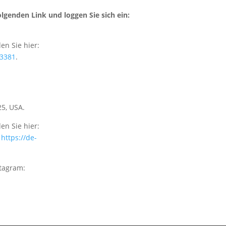
lgenden Link und loggen Sie sich ein:
en Sie hier:
33381
.
25, USA.
en Sie hier:
d
https://de-
tagram: