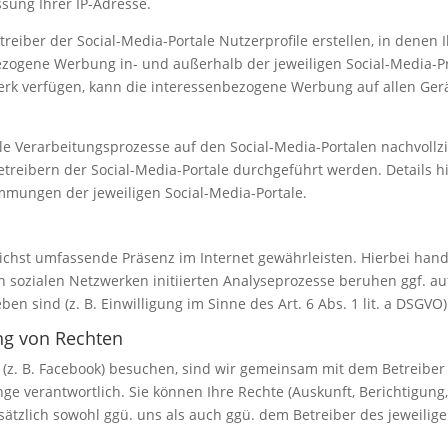
sung Ihrer IP-Adresse.
treiber der Social-Media-Portale Nutzerprofile erstellen, in denen
ezogene Werbung in- und außerhalb der jeweiligen Social-Media-P
erk verfügen, kann die interessenbezogene Werbung auf allen Ger
alle Verarbeitungsprozesse auf den Social-Media-Portalen nachvoll
etreibern der Social-Media-Portale durchgeführt werden. Details 
ungen der jeweiligen Social-Media-Portale.
lichst umfassende Präsenz im Internet gewährleisten. Hierbei hande
 den sozialen Netzwerken initiierten Analyseprozesse beruhen ggf.
n sind (z. B. Einwilligung im Sinne des Art. 6 Abs. 1 lit. a DSGVO)
ng von Rechten
 (z. B. Facebook) besuchen, sind wir gemeinsam mit dem Betreiber 
e verantwortlich. Sie können Ihre Rechte (Auskunft, Berichtigung
zlich sowohl ggü. uns als auch ggü. dem Betreiber des jeweiligen 